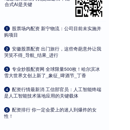
合式AI是关键
​股票场内配资 新宁物流：公司目前未实施并
1
购项目
​安徽股票配资 出门旅行，这些奇葩意外让我
2
哭笑不得_导航_结果_进行
​专业炒股配资网 全球限量500枚！哈尔滨冰
3
雪大世界文创上新了_象征_啤酒节_丁香
​配资行情最新消 工信部官员：人工智能终端
4
是人工智能技术落地应用的关键载体
​配资排行 你一定会爱上的迷人到爆炸的女
5
性！