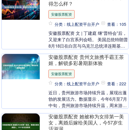
得怎么样？
安徽股票配资
分类：线上配资平台开户
查看：105
安徽股票配资 文 | 丁建庭 继“普特会”后，
又迎来了白宫系列会晤。 美国总统特朗普
8月18日在白宫与乌克兰总统泽连斯基举
行双边会晤，随后又与泽连斯基以及法国
安徽股票配资 贵州文旅携手霸王茶
总....
姬，解锁多彩暑期新体验
安徽股票配资
分类：线上配资平台开户
查看：222
近日，贵州旅游市场持续升温，展现出蓬
勃的发展活力。数据显示，今年6月至7月
中旬，贵州旅游市场持续升温，周末游客
数量如潮水般环比增长，暑期更是如同奔
安徽股票配资 她被称为女排第一美
赴一场盛大的约....
女，离婚后嫁给美国人，今57岁生
活滋润