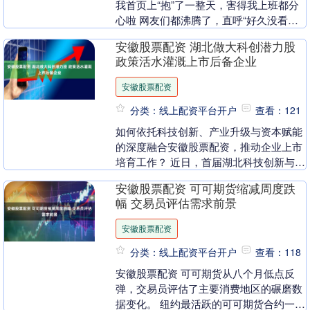
我首页上“抱”了一整天，害得我上班都分
心啦 网友们都沸腾了，直呼“好久没看到
这么男帅女美的偶像剧CP了！”的确安徽
安徽股票配资 湖北做大科创潜力股
股票配资，....
政策活水灌溉上市后备企业
安徽股票配资
分类：线上配资平台开户
查看：121
如何依托科技创新、产业升级与资本赋能
的深度融合安徽股票配资，推动企业上市
培育工作？ 近日，首届湖北科技创新与产
业融合发展论坛在武汉举行，湖北省地方
安徽股票配资 可可期货缩减周度跌
金融管理局总会....
幅 交易员评估需求前景
安徽股票配资
分类：线上配资平台开户
查看：118
安徽股票配资 可可期货从八个月低点反
弹，交易员评估了主要消费地区的碾磨数
据变化。 纽约最活跃的可可期货合约一度