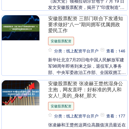
（国大党）领袖拉胡尔甘地于 7 月 19 日
发文安徽股票配资，揭开了"印度制造"的
遮羞布，呼吁政府从基础层面推动....
安徽股票配资 三部门联合下发通知
要求做好“八一”期间拥军优属拥政
爱民工作
安徽股票配资
分类：线上配资平台开户
查看：146
新华社北京7月23日电中国人民解放军建
军98周年即将到来之际，退役军人事务
部、中央军委政治工作部、全国双拥工作
领导小组办公室联合下发通知，要求各地
安徽股票配资 张凌赫王楚然湿身公
各部队坚持以习....
主抱，网友直呼：好标准的男人和
女人!_美的_身材_那大
安徽股票配资
分类：线上配资平台开户
查看：177
张凌赫和王楚然这两位高颜值演员最近在