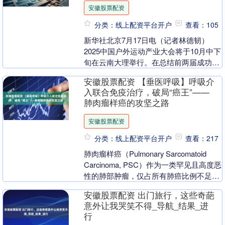
安徽股票配资
分类：线上配资平台开户
查看：105
新华社北京7月17日电（记者林德韧）
2025中国户外运动产业大会将于10月中下
旬在云南大理举行。在总结前两届成功经
验基础上，2025年大会将进一步创新内容
安徽股票配资 【垂医呼吸】呼吸介
和形式....
入联合免疫治疗，破局“癌王”——
肺肉瘤样癌的攻坚之路
安徽股票配资
分类：线上配资平台开户
查看：217
肺肉瘤样癌（Pulmonary Sarcomatoid
Carcinoma, PSC）作为一类罕见且高度恶
性的肺部肿瘤，仅占所有肺癌比例不足
1%，却因其显著的侵....
安徽股票配资 出门旅行，这些奇葩
意外让我哭笑不得_导航_结果_进
行