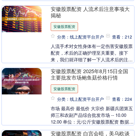
上涨5.8%，至每吨7735美元，帮助将本
安徽股票配资 人流术后注意事项大
周的跌幅....
揭秘
安徽股票配资
分类：线上配资平台开户
查看：212
人流手术对女性身体有一定伤害安徽股票
配资，术后的正确护理至关重要。接下
来，我们就详细了解一下人流术后的注意
事项。 休息与活动 人流术后身体较为虚
安徽股票配资 2025年8月15日全国
弱，需要充足休息....
主要批发市场鲍鱼菇价格行情
安徽股票配资
分类：线上配资平台开户
查看：224
市场 最高价 最低价 大宗价 新疆兵团第五
师三和农副产品综合批发市场 -- 10.00
12.00 单位：元/公斤安徽股票配资 数据来
源：农业农村部信息中心安徽....
安徽股票配资 白宫会晤，美乌欧谈