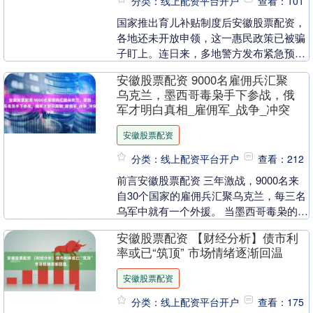
分类：线上配资平台开户
查看：101
国家推出育儿补贴制度后安徽股票配资，
各地还未开放申领，这一惠民政策已被骗
子盯上。连日来，多地警方发布紧急预
警，提示公众谨防领取“育儿补贴”骗局。
安徽股票配资 9000名雇佣兵汇聚
2025年7月....
乌克兰，墨西哥毒枭手下参战，俄
军才明白真相_雇佣军_战争_冲突
安徽股票配资
分类：线上配资平台开户
查看：212
前言安徽股票配资 三年激战，9000名来
自30个国家的雇佣兵汇聚乌克兰，每三名
乌军中就有一个外援。 当墨西哥毒枭的手
下也扛起了步枪，当哥伦比亚丛林战专家
安徽股票配资 【财经分析】债市利
在苏梅州....
率或已“筑顶” 市场情绪逐渐回温
安徽股票配资
分类：线上配资平台开户
查看：175