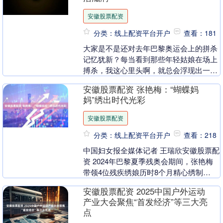
安徽股票配资
分类：线上配资平台开户
查看：181
大家是不是还对去年巴黎奥运会上的拼杀
记忆犹新？每当看到那些年轻姑娘在场上
搏杀，我这心里头啊，就总会浮现出一些
老面孔。今天安徽股票配资，聊一位有
安徽股票配资 张艳梅：“蝴蝶妈
点“意难平”的传奇....
妈”绣出时代光彩
安徽股票配资
分类：线上配资平台开户
查看：218
中国妇女报全媒体记者 王瑞欣安徽股票配
资 2024年巴黎夏季残奥会期间，张艳梅
带领4位残疾绣娘历时8个月精心绣制
的“蝴蝶妈妈古歌苗族鼓藏衣”震撼亮相，
安徽股票配资 2025中国户外运动
向全球观众....
产业大会聚焦“首发经济”等三大亮
点