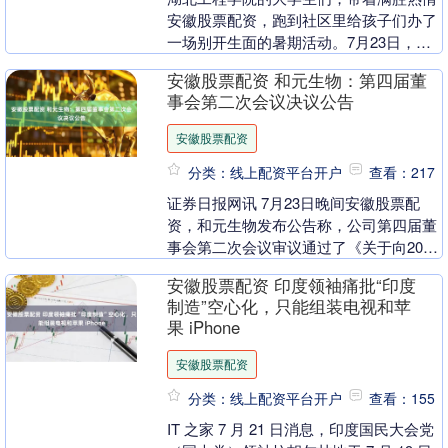
安徽股票配资，跑到社区里给孩子们办了
一场别开生面的暑期活动。7月23日，他
们和青禾社工一起，搞了个“协作‘暑’光，
安徽股票配资 和元生物：第四届董
共筑成长”....
事会第二次会议决议公告
安徽股票配资
分类：线上配资平台开户
查看：217
证券日报网讯 7月23日晚间安徽股票配
资，和元生物发布公告称，公司第四届董
事会第二次会议审议通过了《关于向2025
年限制性股票激励计划激励对象首次授予
安徽股票配资 印度领袖痛批“印度
限制性股票....
制造”空心化，只能组装电视和苹
果 iPhone
安徽股票配资
分类：线上配资平台开户
查看：155
IT 之家 7 月 21 日消息，印度国民大会党